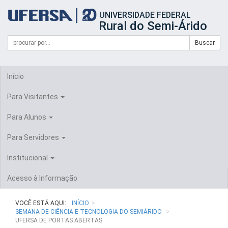
Início
UNIVERSIDADE FEDERAL
do
Rural do Semi-Árido
cabeçalho
do
Campo
Formulário
Buscar
portal
de
da
de
busca
UFERSA
Busca
Início
Para Visitantes
Para Alunos
Para Servidores
Institucional
Acesso à Informação
VOCÊ ESTÁ AQUI:
INÍCIO
SEMANA DE CIÊNCIA E TECNOLOGIA DO SEMIÁRIDO
UFERSA DE PORTAS ABERTAS