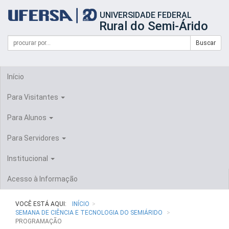
Início
UNIVERSIDADE FEDERAL
do
Rural do Semi-Árido
cabeçalho
do
Campo
Formulário
Buscar
portal
de
da
de
busca
UFERSA
Busca
Início
Para Visitantes
Para Alunos
Para Servidores
Institucional
Acesso à Informação
VOCÊ ESTÁ AQUI:
INÍCIO
SEMANA DE CIÊNCIA E TECNOLOGIA DO SEMIÁRIDO
PROGRAMAÇÃO